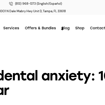
(813) 968-1373 (English/Español)
3301 N Dale Mabry Hwy Unit D, Tampa, FL 33618
Services
Offers & Bundles
Blog
Shop
Contac
ental anxiety: 
ar