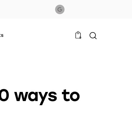
ts
0
10 ways to