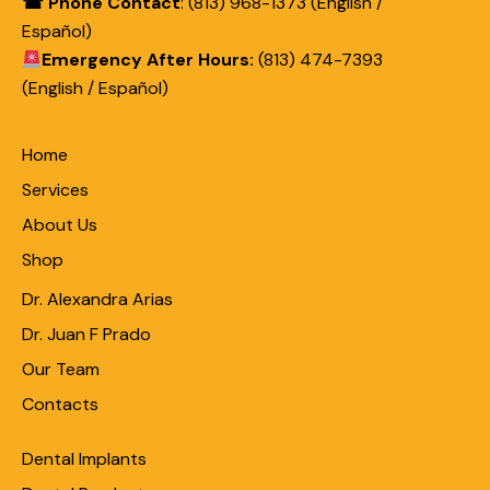
☎ Phone Contact
: (813) 968-1373 (English /
Español)
Emergency After Hours:
(813) 474-7393
(English / Español)
Home
Services
About Us
Shop
Dr. Alexandra Arias
Dr. Juan F Prado
Our Team
Contacts
Dental Implants